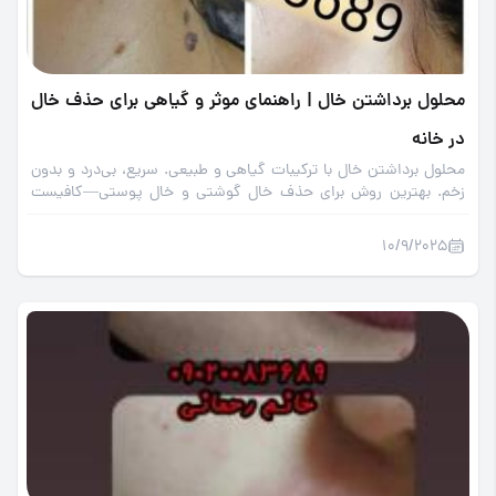
محلول برداشتن خال | راهنمای موثر و گیاهی برای حذف خال
در خانه
محلول برداشتن خال با ترکیبات گیاهی و طبیعی. سریع، بی‌درد و بدون
زخم. بهترین روش برای حذف خال گوشتی و خال پوستی—کافیست
یک قطره استفاده کنید!
10/9/2025