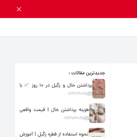
جدیدترین مقالات :
برداشتن خال و زگیل در ۱۰ روز ✅ با
12/21/2025
محلول گیاهی اسید میوه | تضمینی،
بدون درد و جراحی
هزینه برداشتن خال | قیمت واقعی
12/20/2025
روش‌ها + جایگزین خانگی کم‌هزینه
نحوه استفاده از قطره زگیل | آموزش