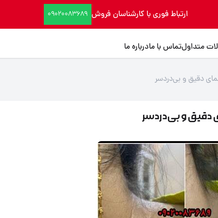
ارتباط فوری با کارشناسان فروش
09020083689
ات متداول
تماس با ما
درباره ما
ای دقیق و بی‌دردسر
 دقیق و بی‌دردسر