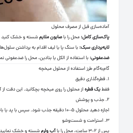
آماده‌سازی قبل از مصرف محلول
پاک‌سازی کامل:
محل را با
صابون ملایم
شسته و خشک کنید
لایه‌برداری سبک:
با سنگ پا یا لیف اقدام به برداشتن سلول‌ها
ضدعفونی:
با استفاده از الکل یا بتادین، محل را ضدعفونی نما
گام‌به‌گام طرز استفاده از محلول میخچه
۱. قطره‌گذاری دقیق
فقط
یک قطره
از محلول را روی میخچه بچکانید. این دقت از آ
۲. جذب و پوشش
اجازه دهید محلول ۵–۱۰ دقیقه جذب شود. سپس با پد یا باند لطیف، محل را محافظت کنید.
۳. استراحت و شست‌وشو
پس از ۲–۳ ساعت، محل را با
آب ولرم
شسته و خشک نمایید. 