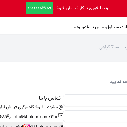
ارتباط فوری با کارشناسان فروش
09020083689
ات متداول
تماس با ما
درباره ما
عه نمایید
- تماس با ما
مشهد - فروشگاه مرکزی فروش اناوع محلول های 
info@khaldarmani24.ir
689