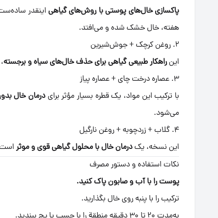
پاکسازی خال‌های پوستی با روش‌های گیاهی
اینقدر ساده‌ست:
هفته، خال خشک شده و می‌افتد.
۲. روغن کرچک + جوش‌شیرین
این
راهکار طبیعی گیاهی برای حذف خال‌های سیاه و برجسته
، 
۳. عصاره درخت چای + عصاره پیاز
با ترکیب این مواد، یک قطره بسیار مؤثر برای
درمان خال بدون
می‌شود.
۴. گلاب + زردچوبه + روغن نارگیل
این نسخه، یک
درمان خال با محلول گیاهی قوی و موثر
است ک
نکات استفاده و دستور مصرف
پوست را با آب و صابون پاک کنید.
ترکیب را با پنبه روی خال بگذارید.
به‌مدت ۲۰ تا ۳۰ دقیقه منطقة را با چسب یا پچ ببندید.