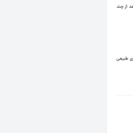
د از چند
زی طبیعی