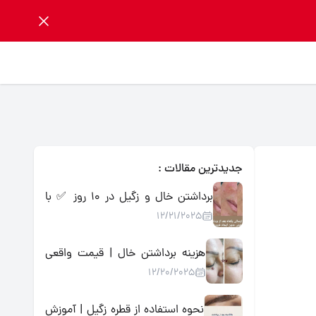
جدیدترین مقالات :
برداشتن خال و زگیل در ۱۰ روز ✅ با
12/21/2025
محلول گیاهی اسید میوه | تضمینی،
بدون درد و جراحی
هزینه برداشتن خال | قیمت واقعی
12/20/2025
روش‌ها + جایگزین خانگی کم‌هزینه
نحوه استفاده از قطره زگیل | آموزش