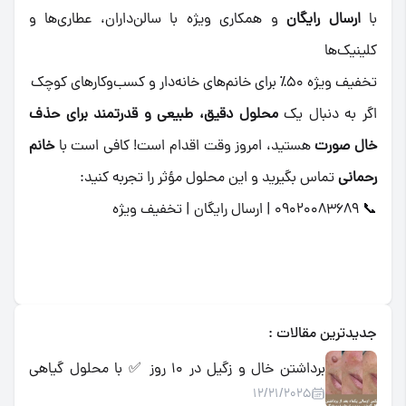
با
ارسال رایگان
و همکاری ویژه با سالن‌داران، عطاری‌ها و
کلینیک‌ها
تخفیف ویژه ۵۰٪ برای خانم‌های خانه‌دار و کسب‌وکارهای کوچک
اگر به دنبال یک
محلول دقیق، طبیعی و قدرتمند برای حذف
خال صورت
هستید، امروز وقت اقدام است! کافی است با
خانم
رحمانی
تماس بگیرید و این محلول مؤثر را تجربه کنید:
📞 09020083689 | ارسال رایگان | تخفیف ویژه
جدیدترین مقالات :
برداشتن خال و زگیل در ۱۰ روز ✅ با محلول گیاهی
12/21/2025
اسید میوه | تضمینی، بدون درد و جراحی