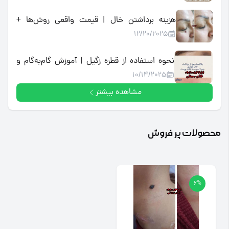
هزینه برداشتن خال | قیمت واقعی روش‌ها +
12/20/2025
جایگزین خانگی کم‌هزینه
نحوه استفاده از قطره زگیل | آموزش گام‌به‌گام و
10/14/2025
مراقبت پس از آن
مشاهده بیشتر
محصولات پر فروش
6%