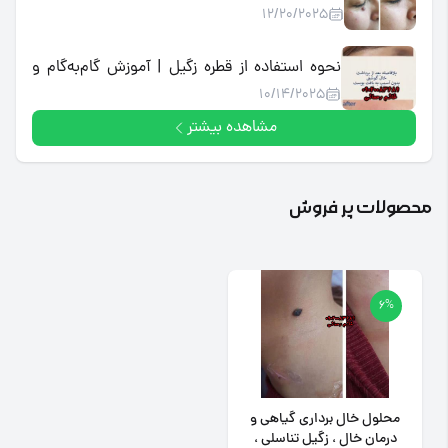
12/20/2025
جایگزین خانگی کم‌هزینه
نحوه استفاده از قطره زگیل | آموزش گام‌به‌گام و
10/14/2025
مراقبت پس از آن
مشاهده بیشتر
محصولات پر فروش
6%
محلول خال برداری گیاهی و
درمان خال ، زگیل تناسلی ،