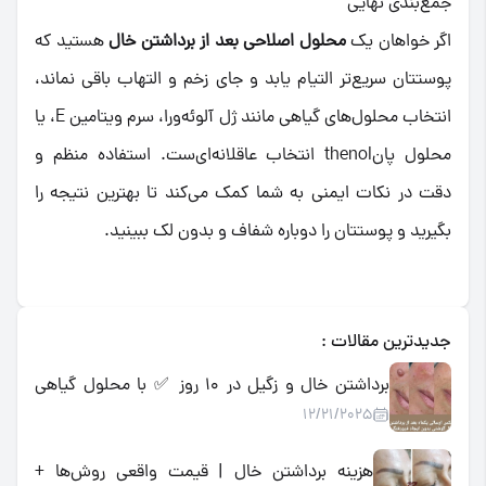
جمع‌بندی نهایی
اگر خواهان یک
محلول اصلاحی بعد از برداشتن خال
هستید که
پوستتان سریع‌تر التیام یابد و جای زخم و التهاب باقی نماند،
انتخاب محلول‌های گیاهی مانند ژل آلوئه‌ورا، سرم ویتامین E، یا
محلول پانthenol انتخاب عاقلانه‌ای‌ست. استفاده منظم و
دقت در نکات ایمنی به شما کمک می‌کند تا بهترین نتیجه را
بگیرید و پوستتان را دوباره شفاف و بدون لک ببینید.
جدیدترین مقالات :
برداشتن خال و زگیل در ۱۰ روز ✅ با محلول گیاهی
12/21/2025
اسید میوه | تضمینی، بدون درد و جراحی
هزینه برداشتن خال | قیمت واقعی روش‌ها +