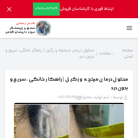
ارتباط فوری با کارشناسان فروش
09020083689
صفحه
محلول درمان میخچه و زگیل | راهکار خانگی، سریع و
مقالات
اصلی
بدون درد
محلول درمان میخچه و زگیل | راهکار خانگی، سریع و
بدون درد
توسط : تیم تولید محتوا
10/11/2025