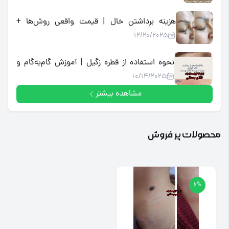
هزینه برداشتن خال | قیمت واقعی روش‌ها +
12/20/2025
جایگزین خانگی کم‌هزینه
نحوه استفاده از قطره زگیل | آموزش گام‌به‌گام و
10/14/2025
مراقبت پس از آن
مشاهده بیشتر
محصولات پر فروش
6%