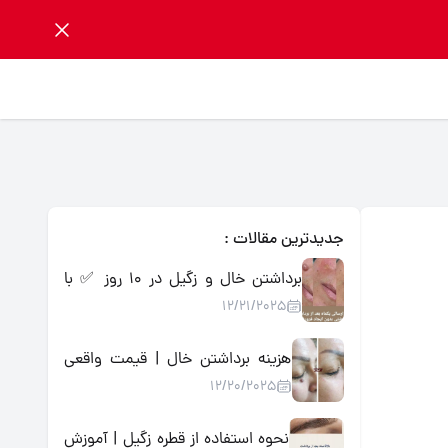
جدیدترین مقالات :
برداشتن خال و زگیل در ۱۰ روز ✅ با
12/21/2025
محلول گیاهی اسید میوه | تضمینی،
بدون درد و جراحی
هزینه برداشتن خال | قیمت واقعی
12/20/2025
روش‌ها + جایگزین خانگی کم‌هزینه
نحوه استفاده از قطره زگیل | آموزش