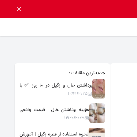
جدیدترین مقالات :
برداشتن خال و زگیل در ۱۰ روز ✅ با
12/21/2025
محلول گیاهی اسید میوه | تضمینی،
بدون درد و جراحی
هزینه برداشتن خال | قیمت واقعی
12/20/2025
روش‌ها + جایگزین خانگی کم‌هزینه
نحوه استفاده از قطره زگیل | آموزش