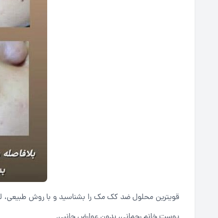
قویترین محلول ضد کک مک را بشناسید و با روش طبیعی، لک‌
پوست خانم رحمانی، بدون عوارض جانبی.