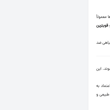
 معمولاً
و
قویترین
گیاهی ضد
‌شوند. این
تماد به
طبیعی و