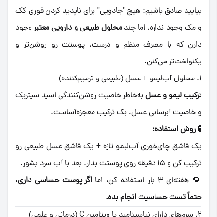
بیایید صادق باشیم: هیچ "جادویی" برای ناپدید کردن فوری کک
و مک وجود نداره. اما چند
محلول طبیعی و دارویی معتبر
وجود
دارن که با مصرف منظم و درست، پوستت رو روشن‌تر و
یکنواخت‌تر می‌کنن.
1. محلول آب‌لیمو + عسل (طبیعی و ترمیم‌کننده)
ترکیب لیمو و عسل
به‌خاطر خاصیت روشن‌کنندگی اسید سیتریک
و خاصیت آبرسانی عسل، یک ترکیب معجزه‌آساست.
🧪
روش استفاده:
یک قاشق چای‌خوری آب‌لیمو تازه + یک قاشق عسل طبیعی رو
ترکیب کن و ۱۵ دقیقه روی پوستت بذار. بعد با آب سرد بشور.
🔁 هفته‌ای ۳ بار استفاده کن، اما
اگر پوست حساسی داری،
حتماً تست حساسیت انجام بده.
2. سرم‌های دارای نیاسینامید یا ویتامین C (درمانی و علمی)