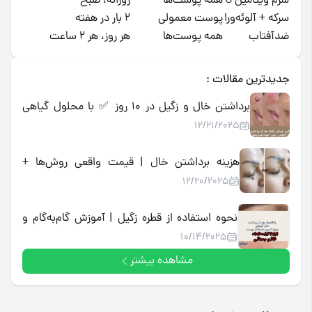
سرم ویتامین C
همه پوست‌ها
روزانه، صبح
سرکه + آلوئه‌ورا
پوست معمولی
۲ بار در هفته
ضدآفتاب
همه پوست‌ها
هر روز، هر ۲ ساعت
جدیدترین مقالات :
برداشتن خال و زگیل در ۱۰ روز ✅ با محلول گیاهی
12/21/2025
اسید میوه | تضمینی، بدون درد و جراحی
هزینه برداشتن خال | قیمت واقعی روش‌ها +
12/20/2025
جایگزین خانگی کم‌هزینه
نحوه استفاده از قطره زگیل | آموزش گام‌به‌گام و
10/14/2025
مراقبت پس از آن
مشاهده بیشتر